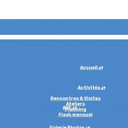
Accueil
▴
▾
Activités
▴
▾
Rencontres & Visites
Ateliers
AVF
▴
▾
Planning
Flash mensuel
Galerie Photos
▴
▾