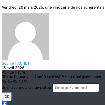
Vendredi 20 mars 2026, une vingtaine de nos adhérents a b
Sophie HACHET
13 avril 2026
AVF Le Havre
30 rue Percanville 76600 Le HAVRE / contact@avflehavre.
02.35.42.38.65
Je m'abonne à la newsletter
OK