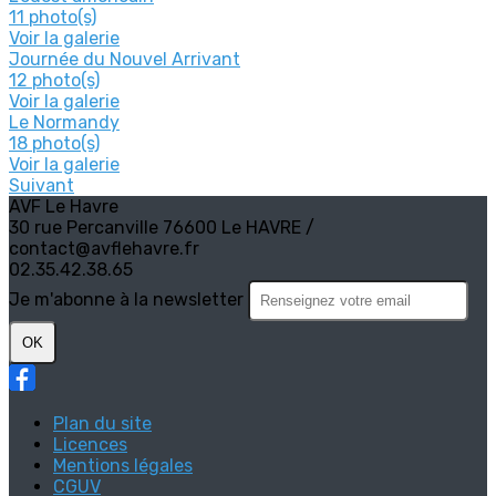
11 photo(s)
Voir la galerie
Journée du Nouvel Arrivant
12 photo(s)
Voir la galerie
Le Normandy
18 photo(s)
Voir la galerie
Suivant
AVF Le Havre
30 rue Percanville 76600 Le HAVRE /
contact@avflehavre.fr
02.35.42.38.65
Je m'abonne à la newsletter
OK
Plan du site
Licences
Mentions légales
CGUV