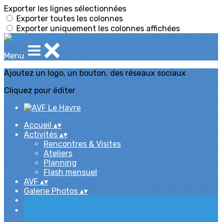
Exporter les lignes sélectionnées
Exporter toutes les colonnes
Exporter uniquement les colonnes affichées
Menu
Ajoutez un logo, un bouton, des réseaux sociaux
Cliquez pour éditer
Accueil
▴
▾
Activités
▴
▾
Rencontres & Visites
Ateliers
Planning
Flash mensuel
AVF
▴
▾
Galerie Photos
▴
▾