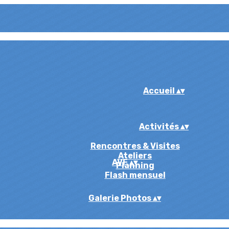
Accueil
▴
▾
Activités
▴
▾
Rencontres & Visites
Ateliers
AVF
▴
▾
Planning
Flash mensuel
Galerie Photos
▴
▾