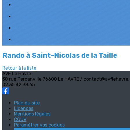
Rando à Saint-Nicolas de la Taille
Retour à la liste
AVF Le Havre
30 rue Percanville 76600 Le HAVRE / contact@avflehavre.
02.35.42.38.65
Plan du site
Licences
Mentions légales
CGUV
Paramétrer vos cookies