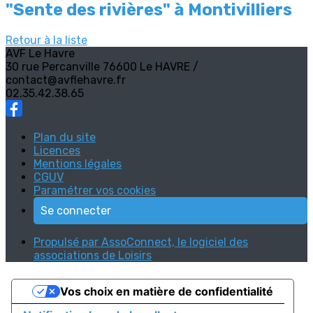
"Sente des rivières" à Montivilliers
Retour à la liste
AVF Le Havre
30 rue Percanville 76600 Le HAVRE /
contact@avflehavre.fr
02.35.42.38.65
Plan du site
Licences
Mentions légales
CGUV
Paramétrer vos cookies
Se connecter
Propulsé par AssoConnect, le logiciel des
associations de Loisirs
Vos choix en matière de confidentialité