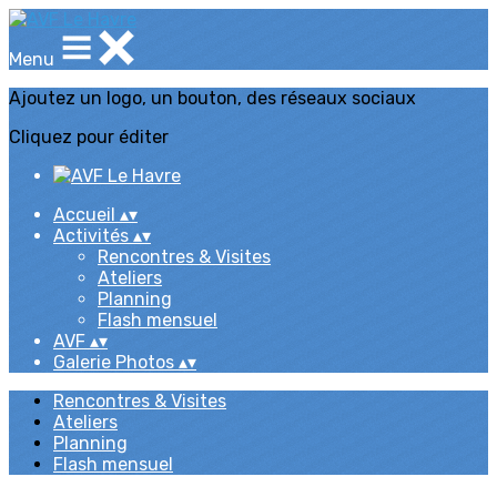
Menu
Ajoutez un logo, un bouton, des réseaux sociaux
Cliquez pour éditer
Accueil
▴
▾
Activités
▴
▾
Rencontres & Visites
Ateliers
Planning
Flash mensuel
AVF
▴
▾
Galerie Photos
▴
▾
Rencontres & Visites
Ateliers
Planning
Flash mensuel