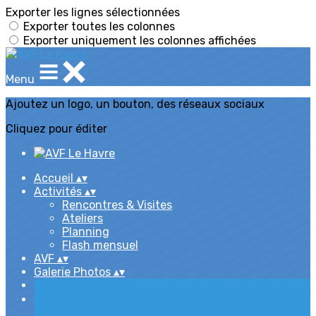
Exporter les lignes sélectionnées
Exporter toutes les colonnes
Exporter uniquement les colonnes affichées
Menu
Ajoutez un logo, un bouton, des réseaux sociaux
Cliquez pour éditer
Accueil
▴
▾
Activités
▴
▾
Rencontres & Visites
Ateliers
Planning
Flash mensuel
AVF
▴
▾
Galerie Photos
▴
▾