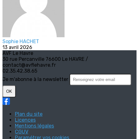
Sophie HACHET
13 avril 2026
AVF Le Havre
30 rue Percanville 76600 Le HAVRE /
contact@avflehavre.fr
02.35.42.38.65
Je m'abonne à la newsletter
OK
Plan du site
Licences
Mentions légales
CGUV
Paramétrer vos cookies