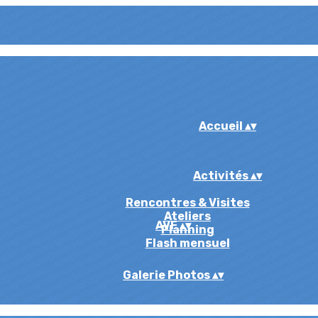
Accueil
▴
▾
Activités
▴
▾
Rencontres & Visites
Ateliers
AVF
▴
▾
Planning
Flash mensuel
Galerie Photos
▴
▾