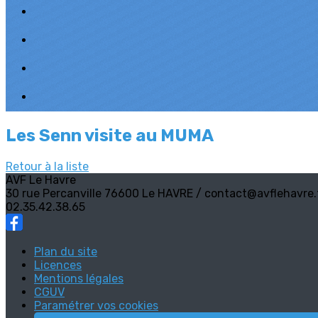
Les Senn visite au MUMA
Retour à la liste
AVF Le Havre
30 rue Percanville 76600 Le HAVRE / contact@avflehavre.
02.35.42.38.65
Plan du site
Licences
Mentions légales
CGUV
Paramétrer vos cookies