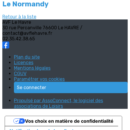
Le Normandy
Retour à la liste
AVF Le Havre
30 rue Percanville 76600 Le HAVRE /
contact@avflehavre.fr
02.35.42.38.65
Plan du site
Licences
Mentions légales
CGUV
Paramétrer vos cookies
Se connecter
Propulsé par AssoConnect, le logiciel des
associations de Loisirs
Vos choix en matière de confidentialité