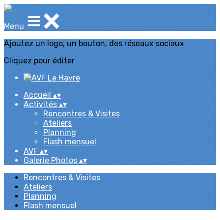
Menu
Ajoutez un logo, un bouton, des réseaux sociaux
Cliquez pour éditer
Accueil
▴
▾
Activités
▴
▾
Rencontres & Visites
Ateliers
Planning
Flash mensuel
AVF
▴
▾
Galerie Photos
▴
▾
Rencontres & Visites
Ateliers
Planning
Flash mensuel