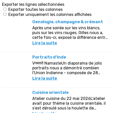
Exporter les lignes sélectionnées
Exporter toutes les colonnes
Exporter uniquement les colonnes affichées
Oenologie, champagne & crémant
Après une soirée sur les vins blancs,
puis sur les vins rouges, Gilles nous a,
cette fois-ci, exposé la différence entre
un crémant et un champagne avant
Lire la suite
une bonne dégustation...
Portraits d'Inde
Vनमस्ते NamasteUn diaporama de jolis
portraits nous a démontré combien
l'Union Indienne - composée de 28
Etats - est constellée d'une mosaïque
Lire la suite
de peuples aux langages et aux...
Cuisine orientale
Atelier cuisine du 22 mai 2026L’atelier
avait pour thème la cuisine orientale, il
s’est déroulé sous la houlette de
Nadjiba, nouvelle arrivante, qui a bien