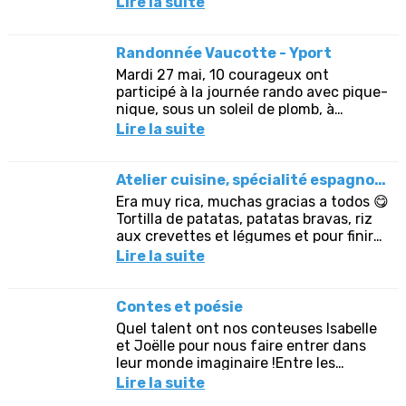
Lire la suite
voulu nous faire...
Randonnée Vaucotte - Yport
Mardi 27 mai, 10 courageux ont
participé à la journée rando avec pique-
nique, sous un soleil de plomb, à
Vaucotte -Yport ; heureusement nous
Lire la suite
avons pu déjeuner à l'ombre des...
Atelier cuisine, spécialité espagnoles
Era muy rica, muchas gracias a todos 😋
Tortilla de patatas, patatas bravas, riz
aux crevettes et légumes et pour finir
salade de fruits au miel..... le tout arrosé
Lire la suite
d'un bon...
Contes et poésie
Quel talent ont nos conteuses Isabelle
et Joëlle pour nous faire entrer dans
leur monde imaginaire !Entre les
racontées de contes, Florence, Patricia
Lire la suite
et Anne-Marie ont partagé...